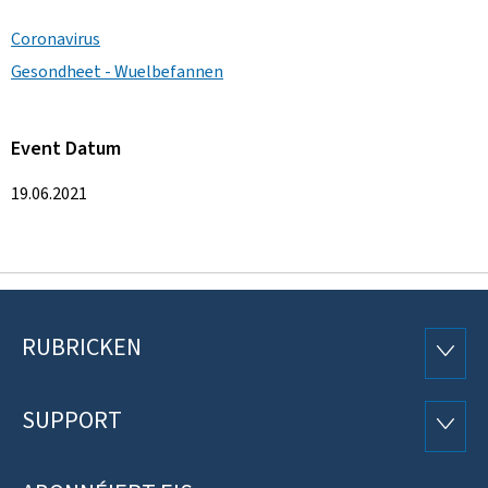
Coronavirus
Gesondheet - Wuelbefannen
Event Datum
19.06.2021
RUBRICKEN
Fousszeil
RUBRI
SUPPORT
SUPP