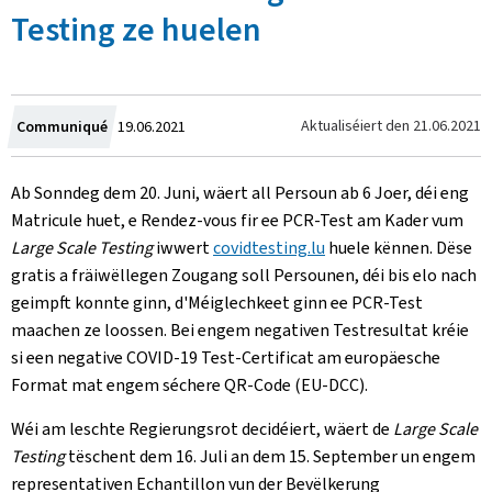
Testing ze huelen
Created
Aktualiséiert den
21.06.2021
Communiqué
19.06.2021
on
Ab Sonndeg dem 20. Juni, wäert all Persoun ab 6 Joer, déi eng
Matricule huet, e Rendez-vous fir ee PCR-Test am Kader vum
Large Scale Testing
iwwert
covidtesting.lu
huele kënnen. Dëse
gratis a fräiwëllegen Zougang soll Persounen, déi bis elo nach
geimpft konnte ginn, d'Méiglechkeet ginn ee PCR-Test
maachen ze loossen. Bei engem negativen Testresultat kréie
si een negative COVID-19 Test-Certificat am europäesche
Format mat engem séchere QR-Code (EU-DCC).
Wéi am leschte Regierungsrot decidéiert, wäert de
Large Scale
Testing
tëschent dem 16. Juli an dem 15. September un engem
representativen Echantillon vun der Bevëlkerung