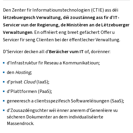
Den Zenter fir Informatiounstechnologien (CTIE) ass déi
lëtzebuergesch Verwaltung, déi zoustänneg ass fir d’
IT
-
Servicer vun der Regierung, de Ministèren an de Lëtzebuerger
Verwaltungen
. En offréiert eng breet gefächert Offer u
Servicer fir seng Clienten bei der ëffentlecher Verwaltung.
D’Servicer decken all d’
Beräicher vum
IT
of, dorënner:
d’Infrastruktur fir Reseau a Kommunikatioun;
den
Hosting
;
d’privat
Cloud
(laaS);
d’Plattformen (PaaS);
geneeresch a clientsspezifesch Softwareléisungen (SaaS);
d’Zousazdéngschter wéi ënner anerem d’Generéiere vu
sécheren Dokumenter an dem individualiséierte
Massendrock.