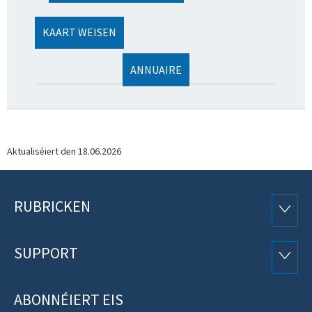
KAART WEISEN
ANNUAIRE
Aktualiséiert den
18.06.2026
RUBRICKEN
Fousszeil
RUBRI
SUPPORT
SUPP
ABONNÉIERT EIS