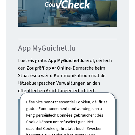
App MyGuichet.lu
Luet eis gratis
App MyGuichet.lu
erof, déi Iech
den Zougrëff op Är Online-Demarchë beim
Staat esou wéi d’Kommunikatioun mat de
lëtzebuergeschen Verwaltungen an den
ëffentlechen Ariichtungen erliichtert.
Dëse Site benotzt essentiel Cookien, déi fir säi
gudde Fonctionnement noutwendeg sinn a
keng perséinlech Donnéeë gebrauchen; dës
Cookië kënnen net refuséiert ginn. Net-
essentiel Cookië gi fir statistesch Zwecker