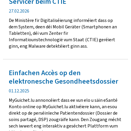
Servicer beim CTIE
Verëffentlechungsdatum
27.02.2026
De Ministère fir Digitaliséierung informéiert dass op
dem System, deen déi Mobil Geräter (Smartphonen an
Tabletten), déi vum Zenter fir
Informatiounstechnologië vum Staat (CTIE) geréiert
ginn, eng Malware detektéiert ginn ass.
Einfachen Accès op den
elektronesche Gesondheetsdossier
Verëffentlechungsdatum
01.12.2025
MyGuichet.lu annoncéiert dass ee vun elo u säin eSanté
Konto online op MyGuichet.lu aktivéiere kann, an esou
direkt op de perséinleche Patientendossier (Dossier de
soins partagé, DSP) zougräife kann. Den Zougang mécht
sech iwwert eng interaktiv a geséchert Plattform vum