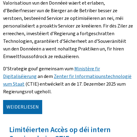
Valorisatioun vun den Donnéeë wäert et erlaben,
d’Bedierfnesser vun de Bierger an de Betriber besser ze
verstoen, besteeënd Servicer ze optimiséieren an nei, méi
personaliséiert a proaktiv Servicer ze kreéieren. Fir dës Ziler ze
erreechen, investéiert d’Regierung a fortgeschratten
Technologien, garantéiert d’Sécherheet an d’Souveränitéit
vun den Donnéeën a went nohalteg Praktiken un, fir hiren
Ëmweltfoussofdrock ze reduzéieren.
D’Strategie gouf gemeinsam vum
Ministère fir
Digitaliséierung
an dem
Zenter fir Informatiounstechnologië
vum Staat
(CTIE) entwéckelt an de 17. Dezember 2025 vum
Regierungsrot ugeholl.
WEIDERLIESEN
Limitéierten Accès op déi intern