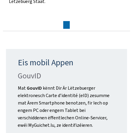
Lëtzebuerg Staat.
Eis mobil Appen
GouvID
Mat
GouvID
kënnt Dir Är Lëtzebuerger
elektronesch
Carte d’identité
(
eID
) zesumme
mat Ärem
Smartphone
benotzen, fir Iech op
engem PC oder engem Tablet bei
verschiddenen ëffentlechen Online-Servicer,
ewéi MyGuichet.lu, ze identifizéieren.