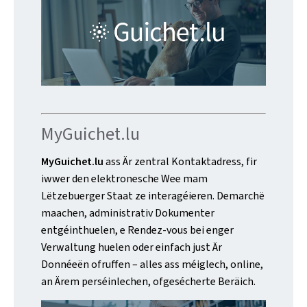
MyGuichet.lu
MyGuichet.lu
ass Är zentral Kontaktadress, fir
iwwer den elektronesche Wee mam
Lëtzebuerger Staat ze interagéieren. Demarchë
maachen, administrativ Dokumenter
entgéinthuelen, e Rendez-vous bei enger
Verwaltung huelen oder einfach just Är
Donnéeën ofruffen – alles ass méiglech, online,
an Ärem perséinlechen, ofgesécherte Beräich.