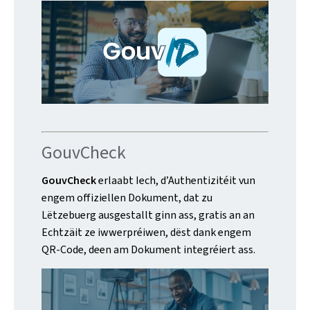
GouvCheck
GouvCheck
erlaabt Iech, d’Authentizitéit vun
engem offiziellen Dokument, dat zu
Lëtzebuerg ausgestallt ginn ass, gratis an an
Echtzäit ze iwwerpréiwen, dëst dank engem
QR-Code, deen am Dokument integréiert ass.