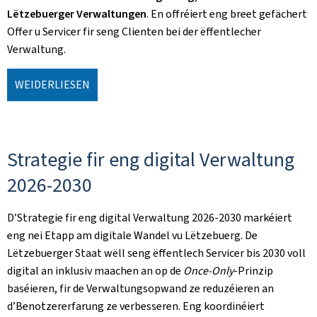
Lëtzebuerger Verwaltungen
. En offréiert eng breet gefächert
Offer u Servicer fir seng Clienten bei der ëffentlecher
Verwaltung.
WEIDERLIESEN
Strategie fir eng digital Verwaltung
2026-2030
D’Strategie fir eng digital Verwaltung 2026-2030 markéiert
eng nei Etapp am digitale Wandel vu Lëtzebuerg. De
Lëtzebuerger Staat wëll seng ëffentlech Servicer bis 2030 voll
digital an inklusiv maachen an op de
Once-Only
-Prinzip
baséieren, fir de Verwaltungsopwand ze reduzéieren an
d’Benotzererfarung ze verbesseren. Eng koordinéiert