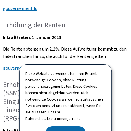
gouvernement.lu
Erhöhung der Renten
Inkrafttreten: 1. Januar 2023
Die Renten steigen um 2,2%. Diese Aufwertung kommt zu den
Indextranchen hinzu, die auch für die Renten gelten.
gouvernement.lu
Diese Website verwendet für ihren Betrieb
notwendige Cookies, ohne Nutzung
Erhöhung des sozialen Mindestlohns
personenbezogener Daten. Diese Cookies
(SSM), des Einkommens für soziale
können nicht abgelehnt werden. Nicht
notwendige Cookies werden zu statistischen
Eingliederung (REVIS) und des
Zwecken benutzt und nur aktiviert, wenn Sie
Einkommens für Schwerbehinderte
sie zulassen. Unsere
(RPGH)
Datenschutzbestimmungen
lesen.
Inkrafttreten: 1. Januar 2023