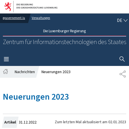
Zur Hauptnavigation
Zum Inhalt
DE
gouvernement.lu
Verwaltungen
DE
Die Luxemburger Regierung
Zentrum für Informationstechnologien des Staates
SUCHFLED 
MENÜ
HAUPT-
Nachrichten
Neuerungen 2023
TE
Startseite
Neuerungen 2023
Zum
Zum letzten Mal aktualisiert am
02.01.2023
Artikel
31.12.2022