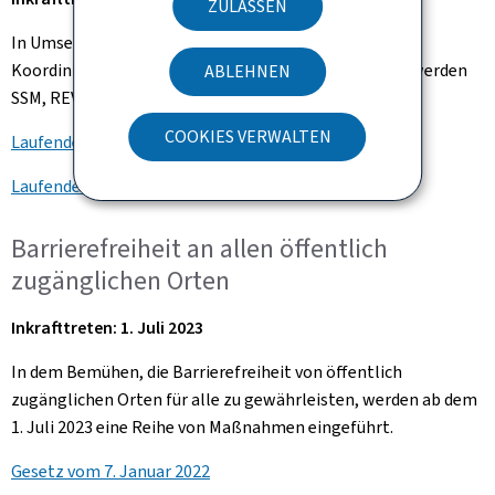
ZULASSEN
In Umsetzung der Vereinbarung des dreiparteilichen
Koordinierungsausschusses vom 28. September 2022 werden
ABLEHNEN
SSM, REVIS und RPGH im Jahr 2023 um 3,2% erhöht.
COOKIES VERWALTEN
Laufendes Gesetzgebungsverfahren
(SSM)
Laufendes Gesetzgebungsverfahren
(REVIS & RPGH)
Barrierefreiheit an allen öffentlich
zugänglichen Orten
Inkrafttreten: 1. Juli 2023
In dem Bemühen, die Barrierefreiheit von öffentlich
zugänglichen Orten für alle zu gewährleisten, werden ab dem
1. Juli 2023 eine Reihe von Maßnahmen eingeführt.
Gesetz vom 7. Januar 2022