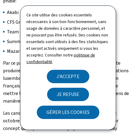
phase:
Akabi
Ce site utilise des cookies essentiels
nécessaires à son bon fonctionnement, sans
CFS Gmbh
usage de données à caractère personnel, et
Team SoftGiant
ne pouvant pas être refusés. Des cookies non
Summ AI
essentiels sont utilisés à des fins statistiques
et seront activés uniquement si vous les
Mazars
acceptez. Consulter notre
politique de
confidentialité
.
Par ce partenariat d'innovation, le GovTech Lab souhaite
produire une solution pour les ministères et administrations
J'ACCEPTE
luxembourgeois permettant de transcrire des textes en
français et en allemand dans un langage simple, afin de
mettre les informations à disposition de tous les citoyens de
JE REFUSE
manière aussi rapide que possible.
GÉRER LES COOKIES
Les candidats sélectionnés ont maintenant jusqu'au 22
octobre pour élaborer un prototype fonctionnel de leur
concept qu'ils présenteront au jury lors de la Demo Day.