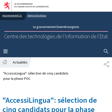
Aller au menu principal
Aller au contenu
gouvernement.lu
Administrations
Le gouvernement luxembourgeois
Centre des technologies de l'information de l'Etat
AFFICHER
MENU
PRINCIPAL
Actualités
PA
Accueil
"AccessiLingua": sélection de cinq candidats
pour la phase POC
"AccessiLingua": sélection de
cinq candidats pour la phase