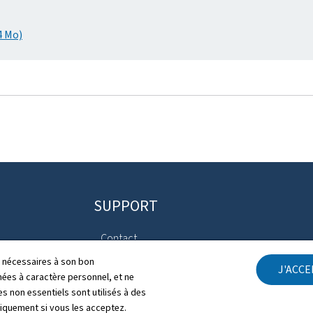
4 Mo)
SUPPORT
Contact
Avis 
cara
ls nécessaires à son bon
J'ACC
Plan du site
es à caractère personnel, et ne
s non essentiels sont utilisés à des
Décla
À propos
niquement si vous les acceptez.