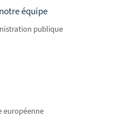
 notre équipe
inistration publique
)
)
)
re européenne
)