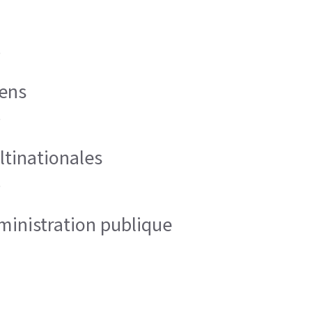
)
yens
)
tinationales
)
dministration publique