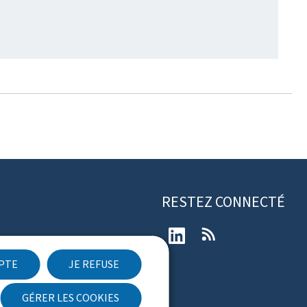
RESTEZ CONNECTÉ
LinkedIn
RSS
sur la protection des données à
ctère personnel
EPTE
JE REFUSE
ration d'accessibilité
GÉRER LES COOKIES