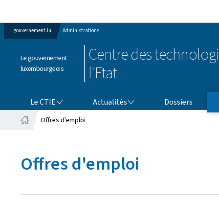
gouvernement.lu
Administrations
Centre des technologi
Le gouvernement
l'Etat
luxembourgeois
LE CTIE
ACTUALITÉS
Le CTIE
Actualités
Dossiers
Offres d'emploi
Accueil
Offres d'emploi