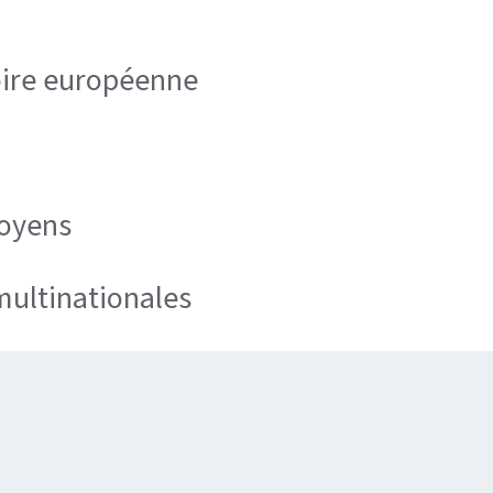
voire européenne
toyens
multinationales