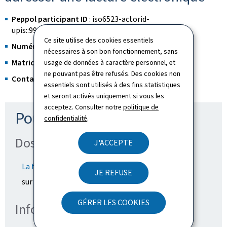
Peppol participant ID
: iso6523-actorid-
upis::9938:lu10889245
Ce site utilise des cookies essentiels
Numéro de TVA
: LU10889245
nécessaires à son bon fonctionnement, sans
Matricule
: 1974 5000 021
usage de données à caractère personnel, et
ne pouvant pas être refusés. Des cookies non
Contact
: comptabilite@ctie.etat.lu
essentiels sont utilisés à des fins statistiques
et seront activés uniquement si vous les
acceptez. Consulter notre
politique de
Pour en savoir plus
confidentialité
.
Dossiers
J'ACCEPTE
La facturation électronique au Luxembourg
JE REFUSE
sur le site web du ministère de la Digitalisation
GÉRER LES COOKIES
Informations complémentaires