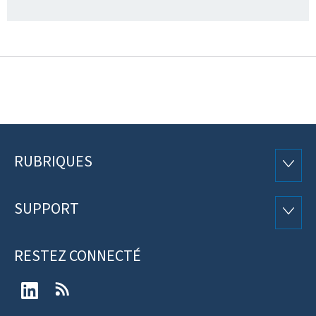
RUBRIQUES
Pied
RUBRI
de
SUPPORT
SUPP
page
RESTEZ CONNECTÉ
LinkedIn
RSS