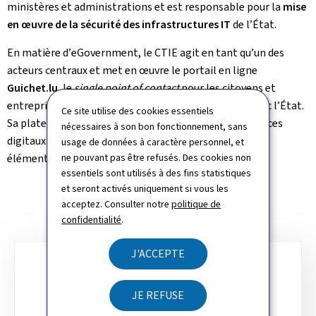
ministères et administrations et est responsable pour la
mise
en œuvre de la sécurité des infrastructures
IT
de l’État.
En matière d’
eGovernment
, le CTIE agit en tant qu’un des
acteurs centraux et met en œuvre le portail en ligne
Guichet.lu
, le
single point of contact
pour les citoyens et
entreprises pour la réalisation de leurs démarches avec l’État.
Ce site utilise des cookies essentiels
Sa plateforme interactive
My
Guichet.lu
offre des services
nécessaires à son bon fonctionnement, sans
digitaux modernes et faciles à utiliser et constitue un
usage de données à caractère personnel, et
élément-clé de la stratégie digitale du Luxembourg.
ne pouvant pas être refusés. Des cookies non
essentiels sont utilisés à des fins statistiques
et seront activés uniquement si vous les
acceptez. Consulter notre
politique de
confidentialité
.
J'ACCEPTE
Sous-
rubriques
ATTRIBUTIONS
JE REFUSE