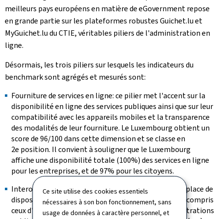
meilleurs pays européens en matière de
eGovernment
repose
en grande partie sur les plateformes robustes Guichet.lu et
My
Guichet.lu du CTIE, véritables piliers de l'administration en
ligne.
Désormais, les trois piliers sur lesquels les indicateurs du
benchmark sont agrégés et mesurés sont:
Fourniture de services en ligne: ce pilier met l'accent sur la
disponibilité en ligne des services publiques ainsi que sur leur
compatibilité avec les appareils mobiles et la transparence
des modalités de leur fourniture. Le Luxembourg obtient un
score de 96/100 dans cette dimension et se classe en
2e position. Il convient à souligner que le Luxembourg
affiche une disponibilité totale (100%) des services en ligne
pour les entreprises, et de 97% pour les citoyens.
Interopérabilité: le 2e pilier vise à évaluer la mise en place de
Ce site utilise des cookies essentiels
dispositifs d'authentification pour les utilisateurs, y compris
nécessaires à son bon fonctionnement, sans
ceux d'autres pays, la clarté avec laquelle les administrations
usage de données à caractère personnel, et