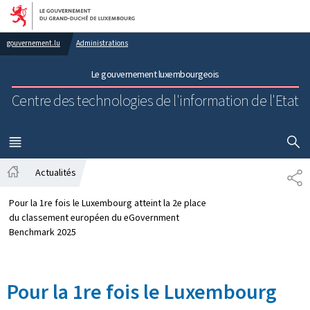
Aller au menu principal
Aller au contenu
gouvernement.lu
Administrations
Le gouvernement luxembourgeois
Centre des technologies de l'information de l'Etat
AFFICHER
MENU
PRINCIPAL
Actualités
PA
Accueil
Pour la 1re fois le Luxembourg atteint la 2e place
du classement européen du eGovernment
Benchmark 2025
Pour la 1re fois le Luxembourg