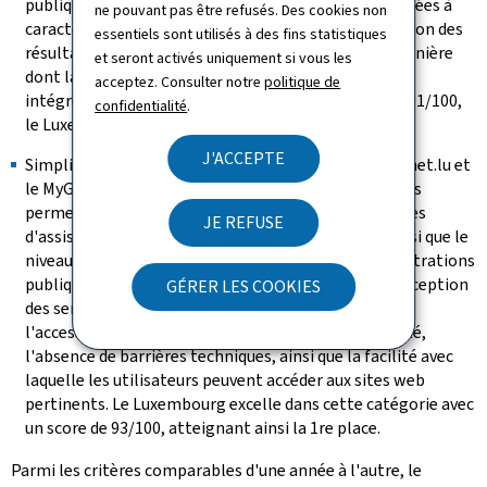
publiques communiquent sur le traitement des données à
ne pouvant pas être refusés. Des cookies non
caractère personnel, ainsi que le degré de numérisation des
essentiels sont utilisés à des fins statistiques
résultats des services proposés. Il s'intéresse à la manière
et seront activés uniquement si vous les
dont la confiance numérique et la transparence sont
acceptez. Consulter notre
politique de
intégrées dans les services publics. Avec un score de 81/100,
confidentialité
.
le Luxembourg y occupe la 6e position.
J'ACCEPTE
Simplicité d'utilisation des portails (tels que le Guichet.lu et
le
My
Guichet.lu): ce pilier vise à fournir des indicateurs
permettant d'évaluer la disponibilité des mécanismes
JE REFUSE
d'assistance et de retour d'information en ligne, ainsi que le
niveau de transparence dont font preuve les administrations
publiques dans l'élaboration des politiques et la conception
GÉRER LES COOKIES
des services numériques. Il examine également
l'accessibilité universelle de ces services, leur sécurité,
l'absence de barrières techniques, ainsi que la facilité avec
laquelle les utilisateurs peuvent accéder aux sites web
pertinents. Le Luxembourg excelle dans cette catégorie avec
un score de 93/100, atteignant ainsi la 1re place.
Parmi les critères comparables d'une année à l'autre, le