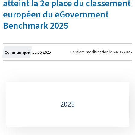
atteint la 2e place du classement
européen du eGovernment
Benchmark 2025
Crée
Dernière modification le
24.06.2025
Communiqué
19.06.2025
le
Sous-
rubriques
2025