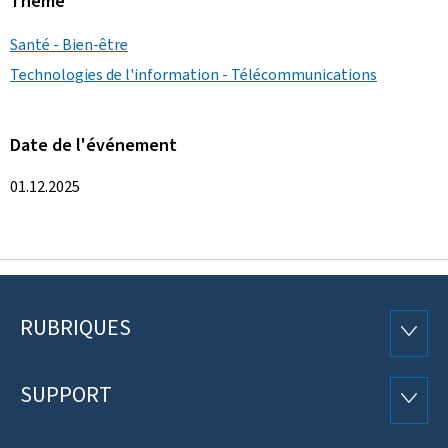
Thème
Santé - Bien-être
Technologies de l'information - Télécommunications
Date de l'événement
01.12.2025
RUBRIQUES
Pied
RUBRI
de
SUPPORT
SUPP
page