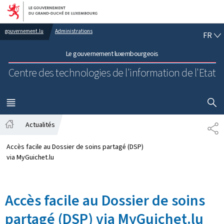
Aller au menu principal
Aller au contenu
FR
gouvernement.lu
Administrations
FR
Le gouvernement luxembourgeois
Centre des technologies de l'information de l'Etat
AFFICHER
MENU
PRINCIPAL
Actualités
PA
Accueil
Accès facile au Dossier de soins partagé (DSP)
via MyGuichet.lu
Accès facile au Dossier de soins
partagé (DSP) via MyGuichet.lu