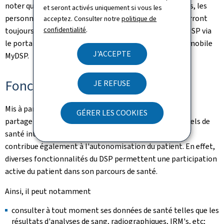
noter que, dans un objectif de faciliter l'accès pour tous, les
et seront activés uniquement si vous les
personnes ne disposant pas de dispositif LuxTrust pourront
acceptez. Consulter notre
politique de
confidentialité
.
toujours activer leur compte eSanté et accéder à leur DSP via
le portail eSanté (
www.esante.lu
) ou via l'application mobile
J'ACCEPTE
MyDSP.
Fonctionnalités du DSP
JE REFUSE
Mis à part le fait que le DSP place le patient au cœur du
GÉRER LES COOKIES
partage de ses données de santé entre les professionnels de
santé intervenant dans sa prise en charge médicale, il
contribue également à l'autonomisation du patient. En effet,
diverses fonctionnalités du DSP permettent une participation
active du patient dans son parcours de santé.
Ainsi, il peut notamment
consulter à tout moment ses données de santé telles que les
résultats d'analyses de sang, radiographiques, IRM's, etc;