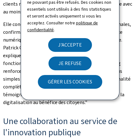
ne pouvant pas être refusés. Des cookies non
clients non-résidents ayant une relation administrative avec
essentiels sont utilisés à des fins statistiques
au moins une commune luxembourgeoise.
et seront activés uniquement si vous les
acceptez. Consulter notre
politique de
Elle concerne l'ensemble des administrations communales,
confidentialité
.
confirmant la volonté des partenaires d'offrir un service
numérique cohérent et homogène à l'échelle nationale.
J'ACCEPTE
Patrick Goldschmidt, échevin à la Ville de Luxembourg,
explique:
"Avec la mise en oeuvre de cette nouvelle
JE REFUSE
fonctionnalité via myguichet.lu, la Ville de Luxembourg
renforce son approche Smart City pour des services plus
simples et accessibles à tous. Cette nouvelle fonctionnalité
GÉRER LES COOKIES
complète l'offre déjà disponible sur
e-services.vdl.lu
et
témoigne de notre engagement constant en faveur de la
digitalisation au bénéfice des citoyens."
Une collaboration au service de
l'innovation publique