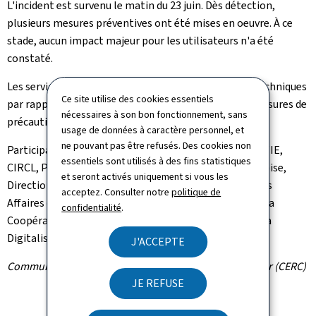
L'incident est survenu le matin du 23 juin. Dès détection,
plusieurs mesures préventives ont été mises en oeuvre. À ce
stade, aucun impact majeur pour les utilisateurs n'a été
constaté.
Les services compétents continuent leurs analyses techniques
Ce site utilise des cookies essentiels
par rapport à l'incident, ainsi qu'à l'opportunité de mesures de
nécessaires à son bon fonctionnement, sans
précaution supplémentaires.
usage de données à caractère personnel, et
ne pouvant pas être refusés. Des cookies non
Participants de la CERC: HCPN/GOVCERT, ILR, CSSF, CTIE,
essentiels sont utilisés à des fins statistiques
CIRCL, Police grand-ducale, SRE, Armée luxembourgeoise,
et seront activés uniquement si vous les
Direction de la défense, ministère d'État, ministère des
acceptez. Consulter notre
politique de
Affaires étrangères et européennes, de la Défense, de la
confidentialité
.
Coopération et du Commerce extérieur, ministère de la
Digitalisation
J'ACCEPTE
Communiqué par la Cellule d'évaluation du risque cyber (CERC)
JE REFUSE