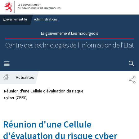
Aller au menu principal
Aller au contenu
gouvernement.lu
Administrations
Le gouvernement luxembourgeois
Centre des technologies de l'information de l'Etat
AFFICHER
MENU
PRINCIPAL
Actualités
PA
Accueil
Réunion d'une Cellule d'évaluation du risque
cyber (CERC)
Réunion d'une Cellule
d'évaluation du risque cyber