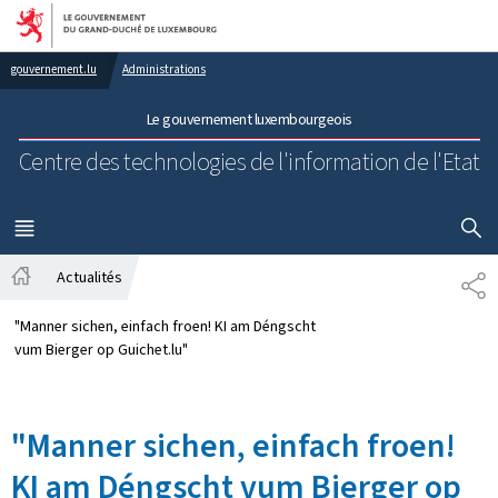
Aller au menu principal
Aller au contenu
gouvernement.lu
Administrations
Le gouvernement luxembourgeois
Centre des technologies de l'information de l'Etat
AFFICHER
MENU
PRINCIPAL
Actualités
PA
Accueil
"Manner sichen, einfach froen! KI am Déngscht
vum Bierger op Guichet.lu"
"Manner sichen, einfach froen!
KI am Déngscht vum Bierger op