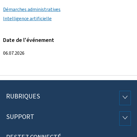
Démarches administratives
Intelligence artificielle
Date de l'événement
06.07.2026
RUBRIQUES
Pied
RUBRI
de
SUPPORT
SUPP
page