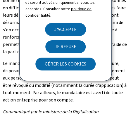
donner un mandat numérique sur MyGuichet.lu. Les personnes
et seront activés uniquement si vous les
en difficulté avec le numérique ou ceux qui ne veulent pas faire
acceptez. Consulter notre
politique de
leurs démarches administratives en ligne eux-mêmes, ont
confidentialité
.
désormais la possibilité de mandater un proche ou un ami de
J'ACCEPTE
s'en occuper pour leur compte. Cette nouvelle offre vise à
renforcer l'inclusion numérique au Luxembourg en
permettant aux personnes en difficulté de recevoir de l'aide de
JE REFUSE
la part d'un proche ou d'un ami.
Le mandat numérique s'adresse à toute personne majeure,
GÉRER LES COOKIES
disposant d'une matricule luxembourgeoise, mais également
aux personnes placées sous tutelle au Luxembourg. Il peut
être révoqué ou modifié (notamment la durée d'application) à
tout moment. Par ailleurs, le mandataire est averti de toute
action entreprise pour son compte.
Communiqué par le ministère de la Digitalisation