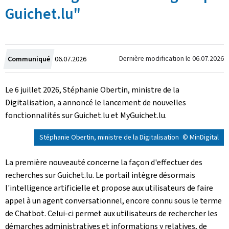
Guichet.lu"
Crée
Dernière modification le
06.07.2026
Communiqué
06.07.2026
le
Le 6 juillet 2026, Stéphanie Obertin, ministre de la
Digitalisation, a annoncé le lancement de nouvelles
fonctionnalités sur Guichet.lu et
My
Guichet.lu.
Stéphanie Obertin, ministre de la Digitalisation
© MinDigital
La première nouveauté concerne la façon d'effectuer des
recherches sur Guichet.lu. Le portail intègre désormais
l'intelligence artificielle et propose aux utilisateurs de faire
appel à un agent conversationnel, encore connu sous le terme
de
Chatbot
. Celui-ci permet aux utilisateurs de rechercher les
démarches administratives et informations y relatives, de