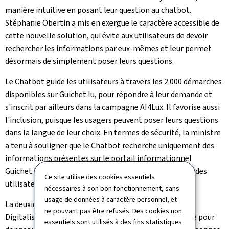
manière intuitive en posant leur question au
chatbot
.
Stéphanie Obertin a mis en exergue le caractère accessible de
cette nouvelle solution, qui évite aux utilisateurs de devoir
rechercher les informations par eux-mêmes et leur permet
désormais de simplement poser leurs questions.
Le
Chatbot
guide les utilisateurs à travers les 2.000 démarches
disponibles sur Guichet.lu, pour répondre à leur demande et
s'inscrit par ailleurs dans la campagne
AI4Lux
. Il favorise aussi
l'inclusion, puisque les usagers peuvent poser leurs questions
dans la langue de leur choix. En termes de sécurité, la ministre
a tenu à souligner que le
Chatbot
recherche uniquement des
informations présentes sur le portail informationnel
Guichet.lu et n'a pas accès à des données personnelles des
Ce site utilise des cookies essentiels
utilisateurs.
nécessaires à son bon fonctionnement, sans
usage de données à caractère personnel, et
La deuxième nouveauté annoncée par la ministre de la
ne pouvant pas être refusés. Des cookies non
Digitalisation, concerne l'introduction d'une démarche pour
essentiels sont utilisés à des fins statistiques