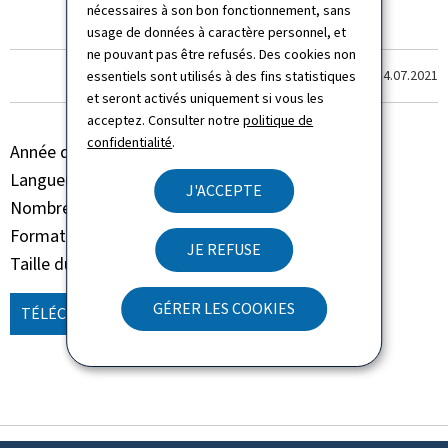
nécessaires à son bon fonctionnement, sans
usage de données à caractère personnel, et
ne pouvant pas être refusés. Des cookies non
Dernière modification le
14.07.2021
essentiels sont utilisés à des fins statistiques
et seront activés uniquement si vous les
acceptez. Consulter notre
politique de
confidentialité
.
Année de parution
2021
Langue(s)
Français
J'ACCEPTE
Nombre de pages
30 page(s)
Format du document
Pdf
JE REFUSE
Taille du fichier
1,12 Mo
GÉRER LES COOKIES
TÉLÉCHARGER
(FR, PDF - 1,12 MO)