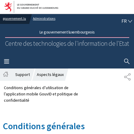
Aller au menu principal
Aller au contenu
FR
gouvernement.lu
Administrations
FR
Le gouvernement luxembourgeois
Centre des technologies de l'information de l'Etat
AFFICHER
MENU
PRINCIPAL
Support
Aspects légaux
PA
Accueil
Conditions générales d’utilisation de
l’application mobile GouvID et politique de
confidentialité
Conditions générales