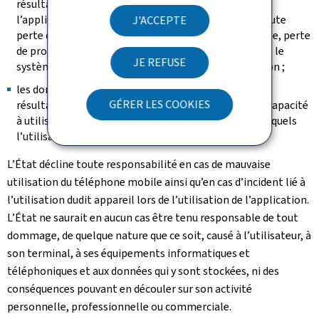
résultant de l’utilisation ou de l’incapacité à utiliser
l’application ainsi que ses services et notamment toute
J'ACCEPTE
perte d’exploitation, perte financière ou commerciale, perte
de programmes et/ou de données en particulier dans le
JE REFUSE
système d’information de l’utilisateur de l’application ;
les dommages de toute nature, directs ou indirects,
GÉRER LES COOKIES
résultant du contenu et/ou de l’utilisation ou de l’incapacité
à utiliser des sites Internet liés à l’application ou auxquels
l’utilisateur pourrait avoir accès via l’application.
L’État décline toute responsabilité en cas de mauvaise
utilisation du téléphone mobile ainsi qu’en cas d’incident lié à
l’utilisation dudit appareil lors de l’utilisation de l’application.
L’État ne saurait en aucun cas être tenu responsable de tout
dommage, de quelque nature que ce soit, causé à l’utilisateur, à
son terminal, à ses équipements informatiques et
téléphoniques et aux données qui y sont stockées, ni des
conséquences pouvant en découler sur son activité
personnelle, professionnelle ou commerciale.