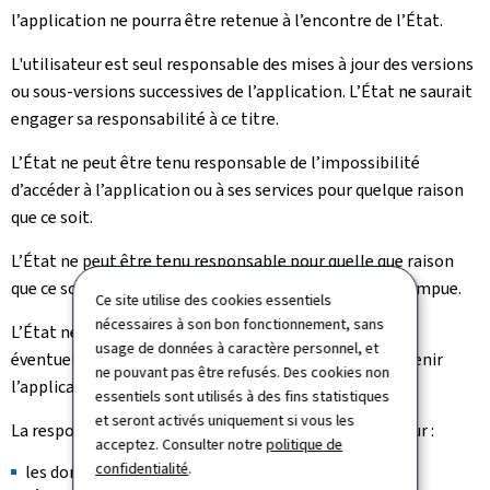
l’application ne pourra être retenue à l’encontre de l’État.
L'utilisateur est seul responsable des mises à jour des versions
ou sous-versions successives de l’application. L’État ne saurait
engager sa responsabilité à ce titre.
L’État ne peut être tenu responsable de l’impossibilité
d’accéder à l’application ou à ses services pour quelque raison
que ce soit.
L’État ne peut être tenu responsable pour quelle que raison
que ce soit, si la connexion internet devait être interrompue.
Ce site utilise des cookies essentiels
nécessaires à son bon fonctionnement, sans
L’État ne peut être de fait tenu responsable sur les
usage de données à caractère personnel, et
éventuelles omissions et/ou erreurs que pourrait contenir
ne pouvant pas être refusés. Des cookies non
l’application.
essentiels sont utilisés à des fins statistiques
et seront activés uniquement si vous les
La responsabilité de l’État ne saurait être engagée pour :
acceptez. Consulter notre
politique de
confidentialité
.
les dommages de toute nature, directs ou indirects,