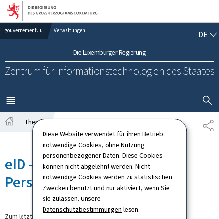
Zur Hauptnavigation
Zum Inhalt
DE
gouvernement.lu
Verwaltungen
DE
Die Luxemburger Regierung
Zentrum für Informationstechnologien des Staates
SUCHFLED 
MENÜ
HAUPT-
Themen
TE
Startseite
Diese Website verwendet für ihren Betrieb
notwendige Cookies, ohne Nutzung
personenbezogener Daten. Diese Cookies
eID – Ihr elektronischer
können nicht abgelehnt werden. Nicht
Personalausweis
notwendige Cookies werden zu statistischen
Zwecken benutzt und nur aktiviert, wenn Sie
sie zulassen. Unsere
Datenschutzbestimmungen
lesen.
Zum letzten Mal aktualisiert am
11.09.2024