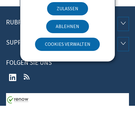
ZULASSEN
RUBRIKEN
Footer
RUBRI
ABLEHNEN
SUPPORT
SUPP
COOKIES VERWALTEN
FOLGEN SIE UNS
LinkedIn
RSS-
Feeds