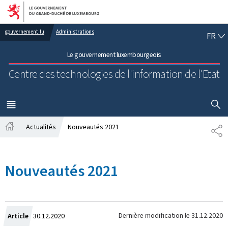
Aller au menu principal
Aller au contenu
FR
gouvernement.lu
Administrations
FR
Le gouvernement luxembourgeois
Centre des technologies de l'information de l'Etat
AFFICHER
MENU
PRINCIPAL
Actualités
Nouveautés 2021
PA
Accueil
Nouveautés 2021
Crée
Dernière modification le
31.12.2020
Article
30.12.2020