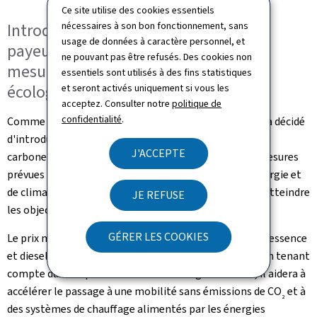
Ce site utilise des cookies essentiels
Introduction du principe de pollueur-
nécessaires à son bon fonctionnement, sans
usage de données à caractère personnel, et
payeur solidaire et renforcement des
ne pouvant pas être refusés. Des cookies non
mesures de soutien à la transition
essentiels sont utilisés à des fins statistiques
écologique
et seront activés uniquement si vous les
acceptez. Consulter notre
politique de
confidentialité
.
Comme de nombreux pays européens, le Luxembourg a décidé
d'introduire à partir de l'année 2021 un prix minimal du
J'ACCEPTE
carbone. Ce
principe de pollueur-payeur
est une des mesures
prévues par le "Plan national intégré en matière d'énergie et
de climat du Luxembourg" (PNEC) qui a comme but d'atteindre
JE REFUSE
les objectifs de l'accord de Paris.
GÉRER LES COOKIES
Le prix minimal du carbone s'applique aux carburants (essence
et diesel), ainsi qu'au mazout de chauffage et au gaz. En tenant
compte du coût pour le climat des énergies fossiles, il aidera à
accélérer le passage à une mobilité sans émissions de CO
et à
2
des systèmes de chauffage alimentés par les énergies