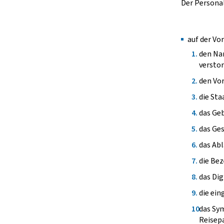
Der Persona
auf der Vor
den Na
versto
den Vor
die Sta
das Ge
das Ges
das Ab
die Be
das Dig
die ein
das Sym
Reisepa