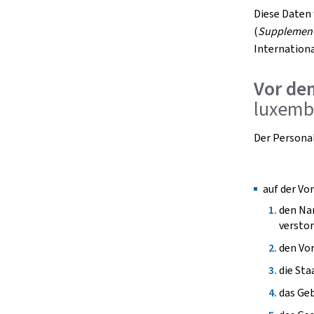
Diese Daten
(
Supplement
Internationa
Vor de
luxemb
Der Persona
auf der Vor
den Na
versto
den Vor
die Sta
das Ge