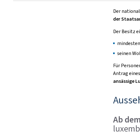
Der national
der Staatsa
Der Besitz e
mindestens
seinen Woh
Für Person
Antrag eines 
ansässige 
Ausse
Ab dem
luxemb