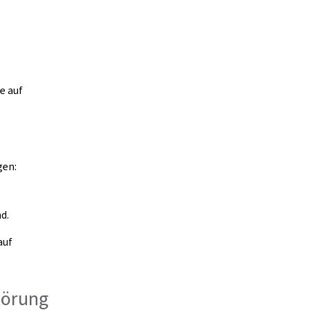
e auf
gen:
d.
auf
törung