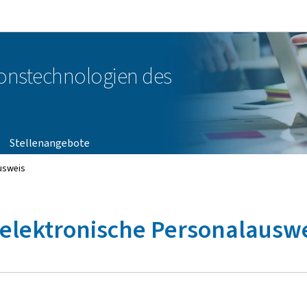
Zur Hauptnavigation
Zum Inhalt
ionstechnologien des
Stellenangebote
usweis
 elektronische Personalausw