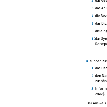
das Ges
das Ab
die Be
das Dig
die ein
das Sym
Reisepa
auf der Rü
das Dat
den Nam
zuständ
Informa
zone
).
Der Ausweis