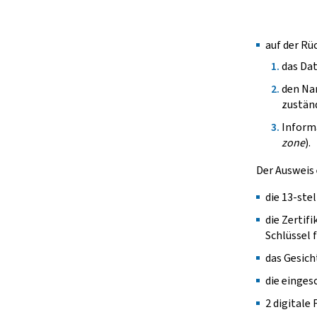
auf der Rü
das Dat
den Nam
zuständ
Informa
zone
).
Der Ausweis
die 13-ste
die Zertif
Schlüssel f
das Gesich
die einges
2 digitale