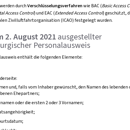
 werden durch
Verschlüsselungsverfahren
wie BAC (
Basic Access C
al Access Control
) und EAC (
Extended Access Control
) geschützt, d
len Zivilluftfahrtorganisation (ICAO) festgelegt wurden.
m 2. August 2021
ausgestellter
urgischer Personalausweis
lausweis enthält die folgenden Elemente:
derseite:
men und, falls vom Inhaber gewünscht, den Namen des lebenden 
rbenen Ehepartners;
namen oder die ersten 2 oder 3 Vornamen;
atsangehörigkeit;
burtsdatum;