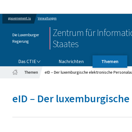
gouvernement.lu
Verwaltungen
Zentrum für Informat
Die Luxemburger
Staates
Regierung
DAS CTIE
Das CTIE
Nachrichten
Themen
Themen
eID – Der luxemburgische elektronische Personala
Startseite
eID – Der luxemburgische