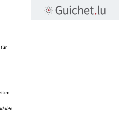
 für
eiten
adable