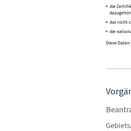
die Zertif
dazugehöri
das nicht 
die nation
Diese Daten
Vorgä
Beantr
Gebiets