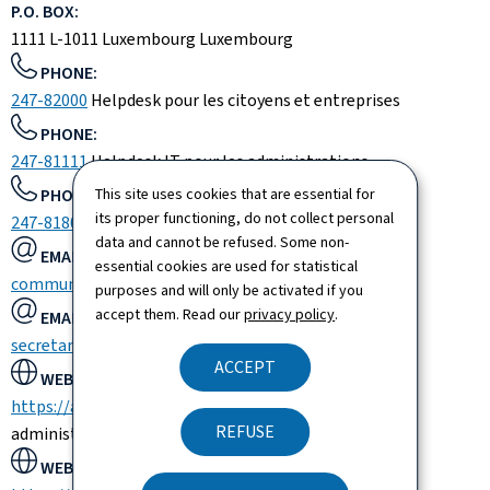
P.O. BOX:
1111
L-1011
Luxembourg
Luxembourg
PHONE:
247-82000
Helpdesk pour les citoyens et entreprises
PHONE:
247-81111
Helpdesk IT pour les administrations
PHONE:
This site uses cookies that are essential for
its proper functioning, do not collect personal
247-81800
data and cannot be refused. Some non-
EMAIL:
essential cookies are used for statistical
communication@ctie.etat.lu
Relations presse
purposes and will only be activated if you
accept them. Read our
privacy policy
.
EMAIL:
secretariat@ctie.etat.lu
ACCEPT
WEBSITE:
https://asksam.intranet.etat.lu
Helpdesk IT pour les
REFUSE
administrations
WEBSITE: