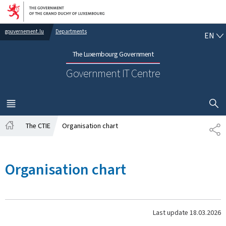
Go to main navigation
Go to content
EN
gouvernement.lu
Departments
EN
The Luxembourg Government
Government IT Centre
SHOW H
MENU
MAIN
The CTIE
Organisation chart
SH
Home
Organisation chart
Last update
18.03.2026