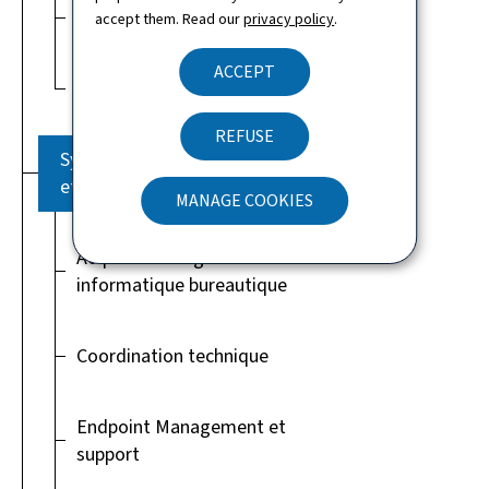
MyGuichet.lu
accept them. Read our
privacy policy
.
ACCEPT
WebUX
REFUSE
Systèmes distribués
et bureautique (SDB)
MANAGE COOKIES
Acquisition et gestion
informatique bureautique
Coordination technique
Endpoint Management et
support