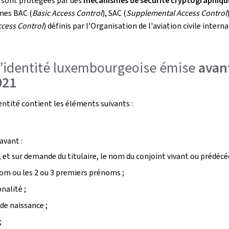
 sont protégées par des
mécanismes de sécurité cryptographiq
mes BAC (
Basic Access Control
), SAC (
Supplemental Access Control
cess Control
) définis par l'Organisation de l'aviation civile intern
d’identité luxembourgeoise émise
avant
021
dentité contient les éléments suivants :
 avant :
 et sur demande du titulaire, le nom du conjoint vivant ou prédécé
om ou les 2 ou 3 premiers prénoms ;
nalité ;
 de naissance ;
;