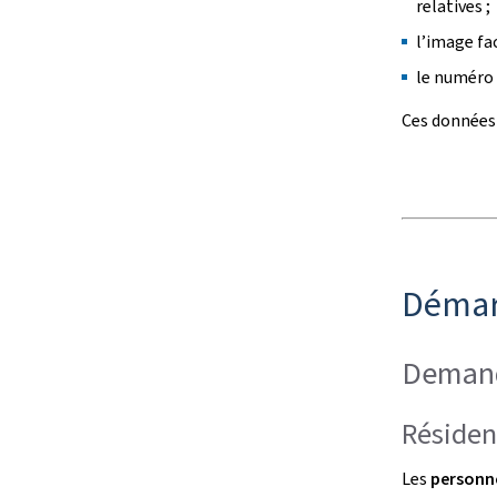
relatives ;
l’image fac
le numéro 
Ces données
Démar
Demand
Résiden
Les
personn