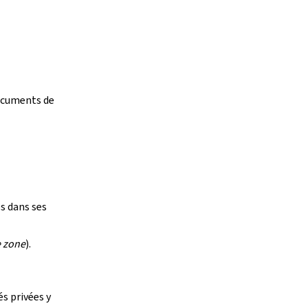
documents de
es dans ses
 zone
).
és privées y