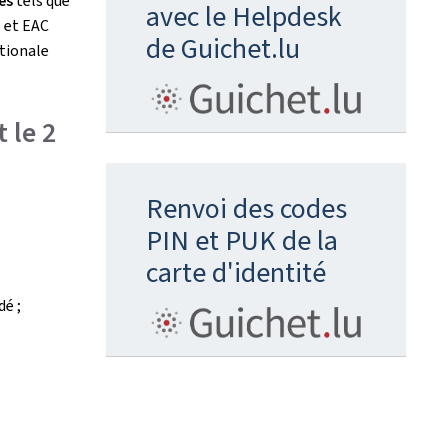
ues
tels que
avec le Helpdesk
) et EAC
de Guichet.lu
ationale
 le 2
Renvoi des codes
PIN et PUK de la
carte d'identité
dé ;