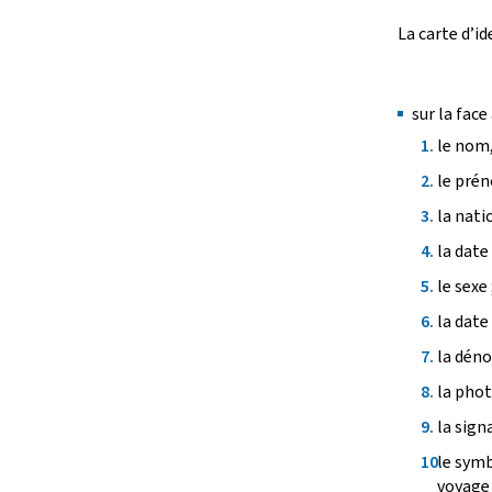
La carte d’i
sur la face
le nom,
le prén
la natio
la date
le sexe 
la date 
la déno
la phot
la sign
le symb
voyage 