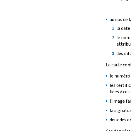
au dos de l
la date 
le nom 
attribu
des inf
La carte co
le numéro d
les certifi
liées à ces 
l'image fac
la signatur
deux des em