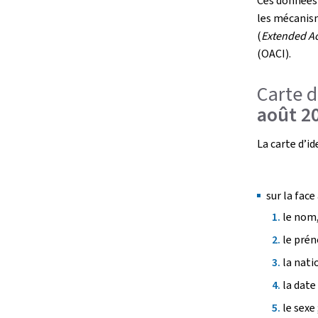
Ces données
les mécanis
(
Extended Ac
(OACI).
Carte 
août 2
La carte d’i
sur la face
le nom,
le prén
la natio
la date
le sexe 