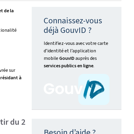
t de la
Connaissez-vous
déjà GouvID ?
ionalité
Identifiez-vous avec votre carte
d’identité et l’application
mobile
GouvID
auprès des
services publics en ligne
.
ivrée sur
résidant à
tir du 2
Besoin d’aide ?