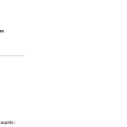
es
.
auprès :