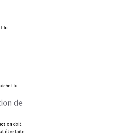
t.lu.
uichet.lu.
tion de
uction
doit
ut être faite