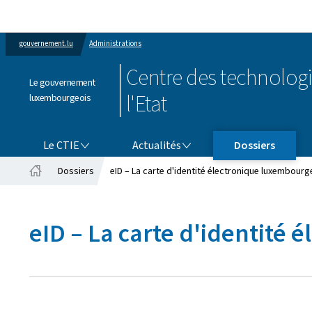
gouvernement.lu
Administrations
Centre des technologi
Le gouvernement
l'Etat
luxembourgeois
LE CTIE
ACTUALITÉS
Le CTIE
Actualités
Dossiers
Dossiers
eID – La carte d'identité électronique luxembourg
Accueil
eID – La carte d'identité