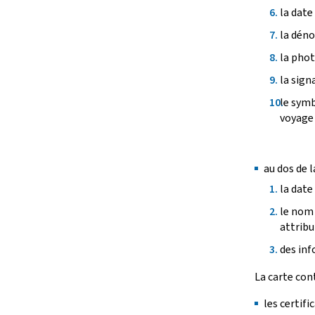
la date 
la déno
la phot
la sign
le symb
voyage 
au dos de l
la date 
le nom 
attribu
des inf
La carte co
les certifi