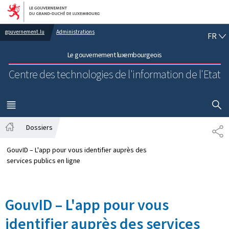
Aller au menu principal
Aller au contenu
FR
gouvernement.lu
Administrations
FR
Le gouvernement luxembourgeois
Centre des technologies de l'information de l'Etat
AFFICHER
MENU
PRINCIPAL
Dossiers
PA
Accueil
GouvID – L'app pour vous identifier auprès des
services publics en ligne
GouvID – L'app pour vous
identifier auprès des services