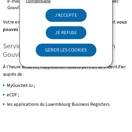
e-mail. Vous devez vous identifier une nouvelle fois avec
confidentialité
.
GouvID.
J'ACCEPTE
Votre enregistrement sur la plateforme est confirmé et
vous
pouvez dès à présent vous connecter avec GouvID
.
JE REFUSE
Services publics avec authentification
GÉRER LES COOKIES
GouvID
À l’heure actuelle, l’application GouvID permet de s’identifier
auprès de :
MyGuichet.lu ;
eCDF ;
les applications du
Luxembourg Business Register
s.