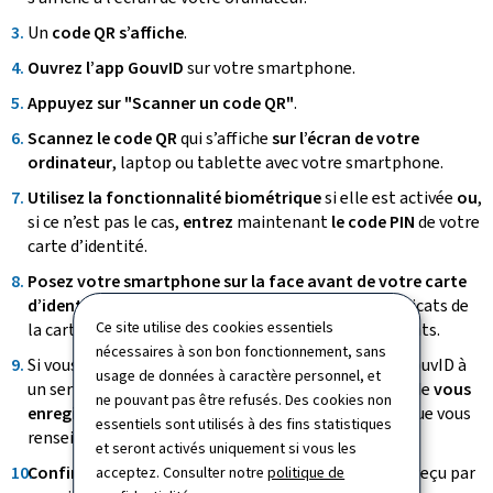
Un
code QR s’affiche
.
Ouvrez l’
app
GouvID
sur votre
smartphone
.
Appuyez sur "Scanner un code QR"
.
Scannez le code QR
qui s’affiche
sur l’écran de votre
ordinateur
, laptop ou tablette avec votre
smartphone
.
Utilisez la fonctionnalité biométrique
si elle est activée
ou
,
si ce n’est pas le cas,
entrez
maintenant
le code PIN
de votre
carte d’identité.
Posez votre
smartphone
sur la face avant de votre carte
d’identité
tel qu’indiqué à l’écran pour lire les certificats de
Ce site utilise des cookies essentiels
la carte d’identité. Ceci peut prendre quelques instants.
nécessaires à son bon fonctionnement, sans
Si vous vous connectez pour la
première fois
avec GouvID à
usage de données à caractère personnel, et
un service public en ligne, on vous demandera alors de
vous
ne pouvant pas être refusés. Des cookies non
enregistrer
. Un e-mail vous sera envoyé à l’adresse que vous
essentiels sont utilisés à des fins statistiques
renseignez.
et seront activés uniquement si vous les
Confirmez votre enregistrement
en suivant le lien reçu par
acceptez. Consulter notre
politique de