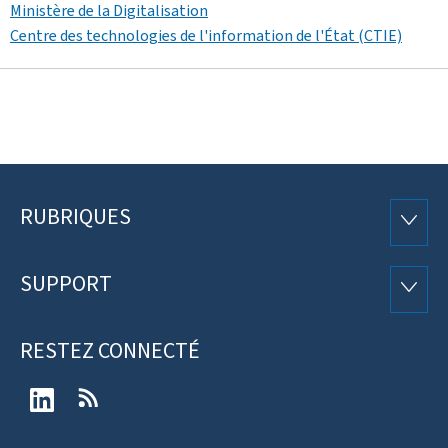
Ministère de la Digitalisation
Centre des technologies de l'information de l'État (CTIE)
RUBRIQUES
Pied
RUBRI
de
SUPPORT
SUPP
page
RESTEZ CONNECTÉ
LinkedIn
RSS